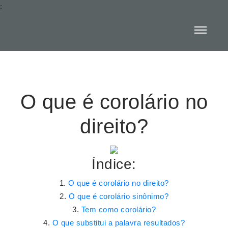
:
O que é corolário no
direito?
Índice:
O que é corolário no direito?
O que é corolário sinônimo?
Tem como corolário?
O que substitui a palavra resultados?