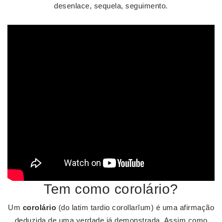
desenlace, sequela, seguimento.
Tem como corolário?
Um
corolário
(do latim tardio corollarĭum) é uma afirmação
deduzida de uma verdade já demonstrada. Assim como