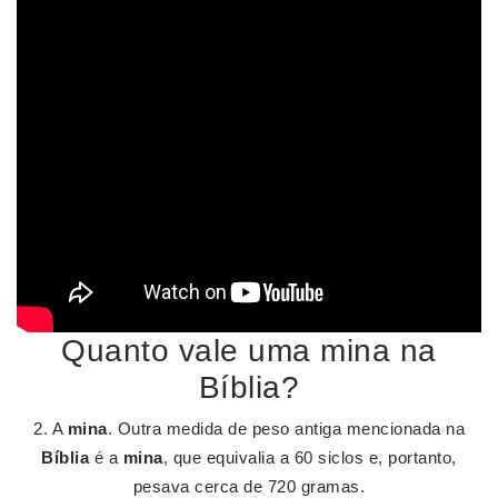
Quanto vale uma mina na
Bíblia?
2. A
mina
. Outra medida de peso antiga mencionada na
Bíblia
é a
mina
, que equivalia a 60 siclos e, portanto,
pesava cerca de 720 gramas.