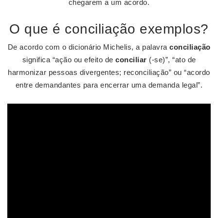
chegarem a um acordo.
O que é conciliação exemplos?
De acordo com o dicionário Michelis, a palavra
conciliação
significa “ação ou efeito de
conciliar
(-se)”, “ato de
harmonizar pessoas divergentes; reconciliação” ou “acordo
entre demandantes para encerrar uma demanda legal”.