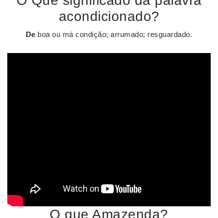
O Que significado da palavra
acondicionado?
De
boa ou má condição; arrumado; resguardado.
O que Amazenda?