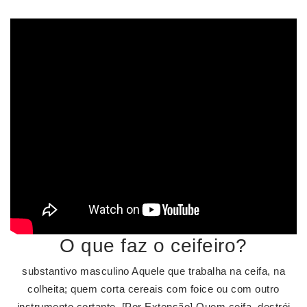
O que faz o ceifeiro?
substantivo masculino Aquele que trabalha na ceifa, na
colheita; quem corta cereais com foice ou com outro
instrumento cortante. [Por Extensão] Quem ceifa, destrói