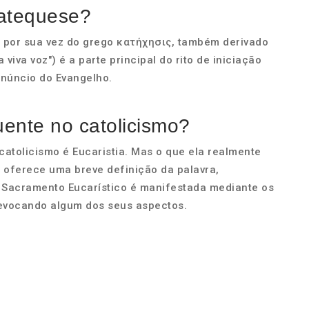
catequese?
, por sua vez do grego κατήχησις, também derivado
 viva voz") é a parte principal do rito de iniciação
anúncio do Evangelho.
uente no catolicismo?
atolicismo é Eucaristia. Mas o que ela realmente
a oferece uma breve definição da palavra,
 Sacramento Eucarístico é manifestada mediante os
 evocando algum dos seus aspectos.