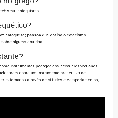
o no grego?
techismu, catequismo.
equético?
az catequese;
pessoa
que ensina o catecismo.
sobre alguma doutrina.
stante?
 como instrumentos pedagógicos pelos presbiterianos
uncionaram como um instrumento prescritivo de
ser externados através de atitudes e comportamentos,