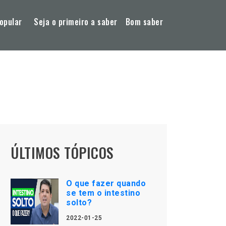
opular
Seja o primeiro a saber
Bom saber
ÚLTIMOS TÓPICOS
O que fazer quando
se tem o intestino
solto?
2022-01-25