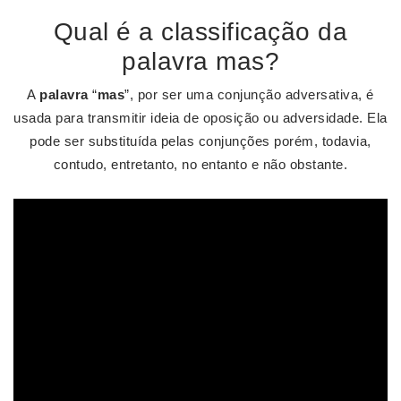
Qual é a classificação da
palavra mas?
A
palavra
“
mas
”, por ser uma conjunção adversativa, é
usada para transmitir ideia de oposição ou adversidade. Ela
pode ser substituída pelas conjunções porém, todavia,
contudo, entretanto, no entanto e não obstante.