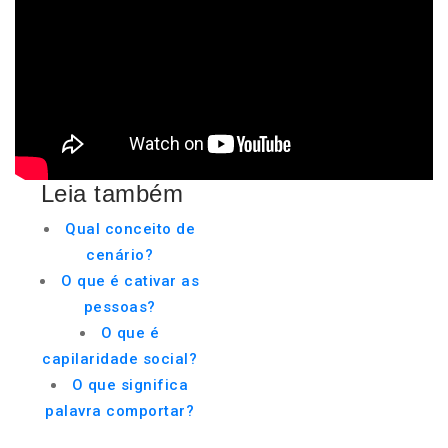
Leia também
Qual conceito de
cenário?
O que é cativar as
pessoas?
O que é
capilaridade social?
O que significa
palavra comportar?