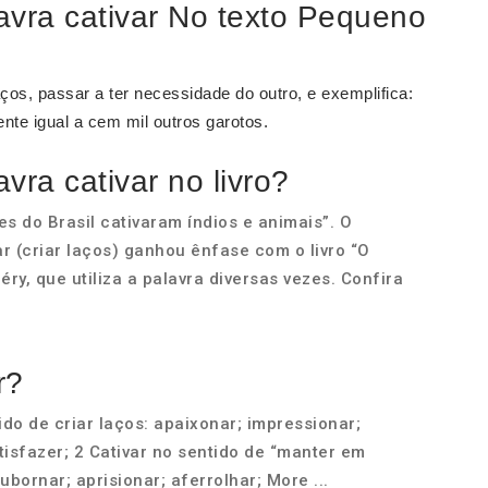
lavra cativar No texto Pequeno
laços, passar a ter necessidade do outro, e exemplifica:
nte igual a cem mil outros garotos.
vra cativar no livro?
s do Brasil cativaram índios e animais”. O
ar (criar laços) ganhou ênfase com o livro “O
ry, que utiliza a palavra diversas vezes. Confira
r?
ido de criar laços: apaixonar; impressionar;
atisfazer; 2 Cativar no sentido de “manter em
subornar; aprisionar; aferrolhar; More ...