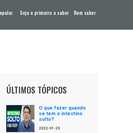
opular
Seja o primeiro a saber
Bom saber
ÚLTIMOS TÓPICOS
O que fazer quando
se tem o intestino
solto?
2022-01-25