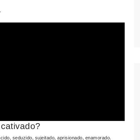
.
 cativado?
do, seduzido, sujeitado, aprisionado, enamorado.