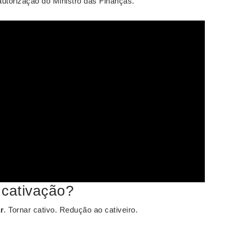
 autorização do Ministro das Finanças.
 cativação?
r
. Tornar cativo. Redução ao cativeiro.