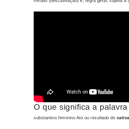
verbas (descativação) é, regra geral, sujeita à
O que significa a palavra
substantivo feminino Ato ou resultado de
cativa