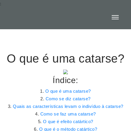
:
O que é uma catarse?
Índice:
O que é uma catarse?
Como se diz catarse?
Quais as características levam o indivíduo à catarse?
Como se faz uma catarse?
O que é efeito catártico?
O que é o método catártico?