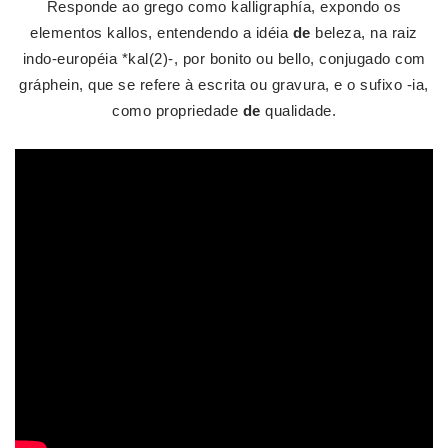
Responde ao grego como kalligraphía, expondo os
elementos kallos, entendendo a idéia
de
beleza, na raiz
indo-européia *kal(2)-, por bonito ou bello, conjugado com
gráphein, que se refere à escrita ou gravura, e o sufixo -ia,
como propriedade
de
qualidade.