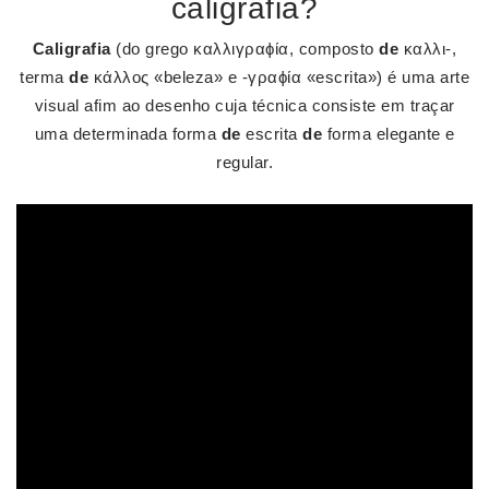
caligrafia?
Caligrafia
(do grego καλλιγραϕία, composto
de
καλλι-,
terma
de
κάλλος «beleza» e -γραϕία «escrita») é uma arte
visual afim ao desenho cuja técnica consiste em traçar
uma determinada forma
de
escrita
de
forma elegante e
regular.