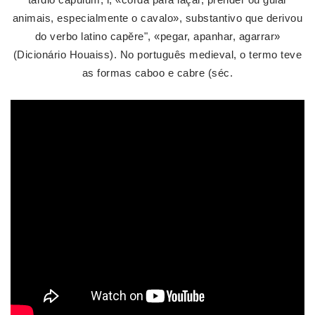
animais, especialmente o cavalo», substantivo que derivou
do verbo latino capĕre", «pegar, apanhar, agarrar»
(Dicionário Houaiss). No português medieval, o termo teve
as formas caboo e cabre (séc.