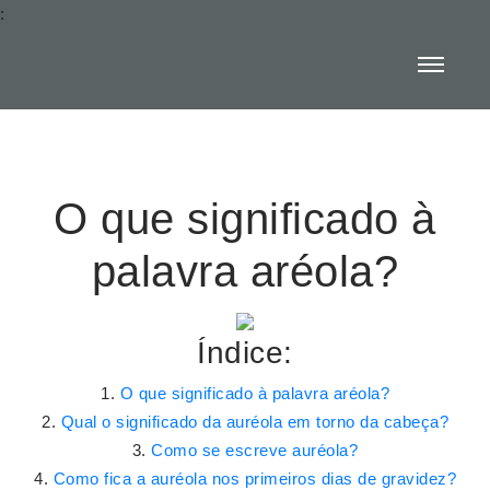
:
O que significado à
palavra aréola?
Índice:
O que significado à palavra aréola?
Qual o significado da auréola em torno da cabeça?
Como se escreve auréola?
Como fica a auréola nos primeiros dias de gravidez?