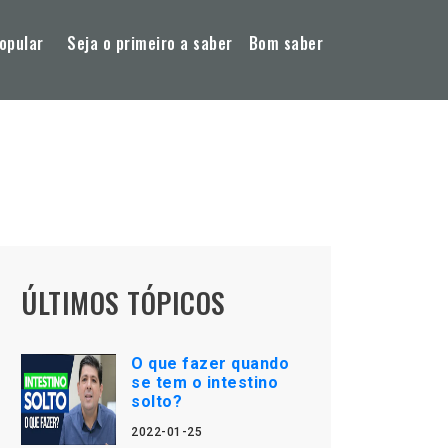
opular
Seja o primeiro a saber
Bom saber
ÚLTIMOS TÓPICOS
O que fazer quando
se tem o intestino
solto?
2022-01-25