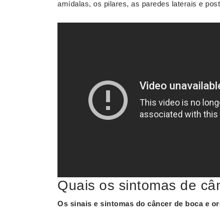
amídalas, os pilares, as paredes laterais e pos
Quais os sintomas de cân
Os sinais e
sintomas
do
câncer
de boca e
or