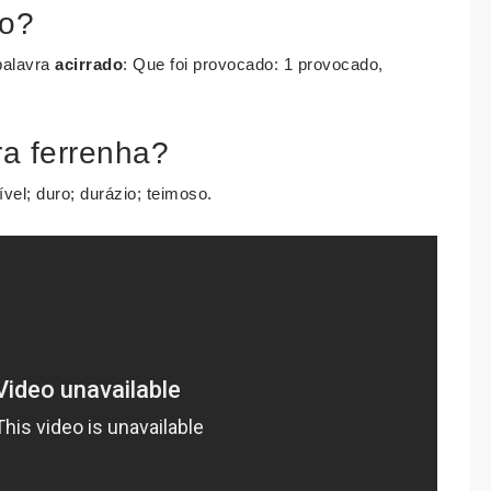
mo?
palavra
acirrado
: Que foi provocado: 1 provocado,
ra ferrenha?
xível; duro; durázio; teimoso.