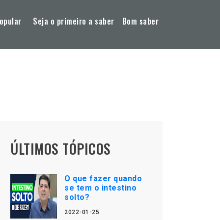
opular
Seja o primeiro a saber
Bom saber
ÚLTIMOS TÓPICOS
O que fazer quando
se tem o intestino
solto?
2022-01-25