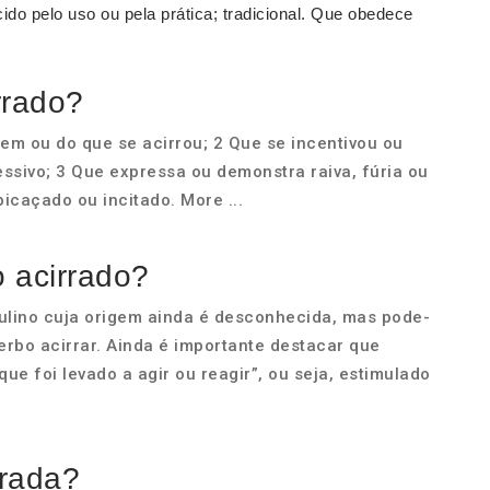
cido pelo uso ou pela prática; tradicional. Que obedece
rrado?
uem ou do que se acirrou; 2 Que se incentivou ou
ssivo; 3 Que expressa ou demonstra raiva, fúria ou
icaçado ou incitado. More ...
o acirrado?
culino cuja origem ainda é desconhecida, mas pode-
verbo acirrar. Ainda é importante destacar que
ue foi levado a agir ou reagir”, ou seja, estimulado
rrada?