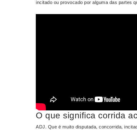
incitado ou provocado por alguma das partes q
O que significa corrida a
ADJ. Que é muito disputada, concorrida, incit