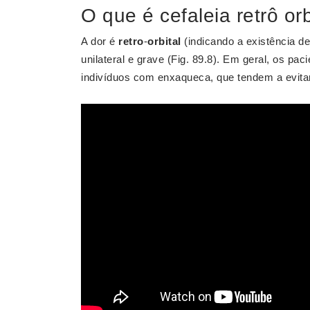
O que é cefaleia retrô orb
A dor é
retro
-
orbital
(indicando a existência de
unilateral e grave (Fig. 89.8). Em geral, os pa
indivíduos com enxaqueca, que tendem a evitar