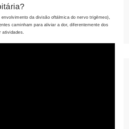
itária?
 envolvimento da divisão oftálmica do nervo trigêmeo),
cientes caminham para aliviar a dor, diferentemente dos
 atividades.