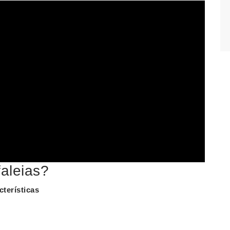
faleias?
terísticas