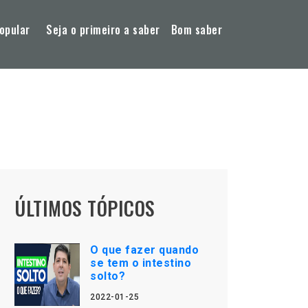
opular
Seja o primeiro a saber
Bom saber
ÚLTIMOS TÓPICOS
O que fazer quando
se tem o intestino
solto?
2022-01-25