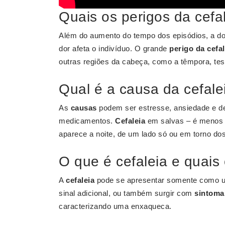
Quais os perigos da cefa
Além do aumento do tempo dos episódios, a do
dor afeta o indivíduo. O grande
perigo da cefal
outras regiões da cabeça, como a têmpora, test
Qual é a causa da cefale
As
causas
podem ser estresse, ansiedade e de
medicamentos.
Cefaleia
em salvas – é menos f
aparece a noite, de um lado só ou em torno do
O que é cefaleia e quais
A
cefaleia
pode se apresentar somente como u
sinal adicional, ou também surgir com
sintoma
caracterizando uma enxaqueca.