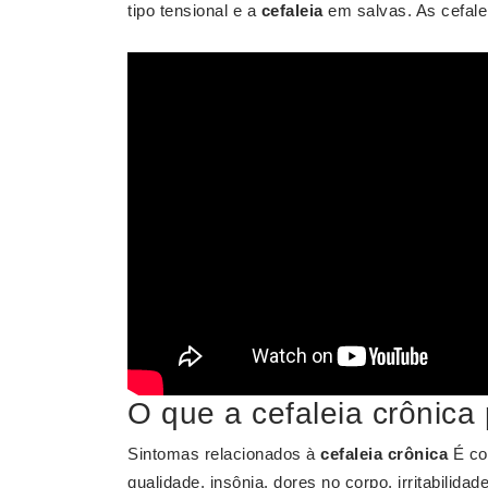
tipo tensional e a
cefaleia
em salvas. As cefal
O que a cefaleia crônica
Sintomas relacionados à
cefaleia crônica
É co
qualidade, insônia, dores no corpo, irritabilida