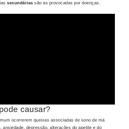
eias
secundárias
são as provocadas por doenças.
 pode causar?
mum ocorrerem queixas associadas de sono de má
de, ansiedade, depressão, alterações do apetite e do