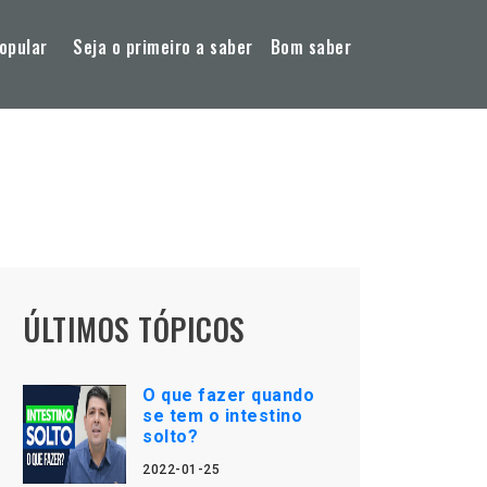
opular
Seja o primeiro a saber
Bom saber
ÚLTIMOS TÓPICOS
O que fazer quando
se tem o intestino
solto?
2022-01-25