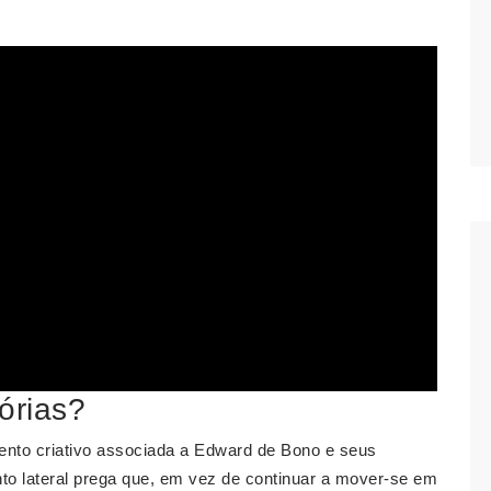
órias?
nto criativo associada a Edward de Bono e seus
o lateral prega que, em vez de continuar a mover-se em