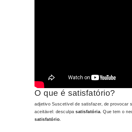
O que é satisfatório?
adjetivo Suscetível de satisfazer, de provocar 
aceitável: desculpa
satisfatória
. Que tem o nec
satisfatório
.