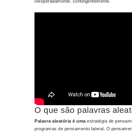
inesperadamente, contingentemente.
O que são palavras aleat
Palavra aleatória é uma
estratégia de pensame
programas de pensamento lateral. O pensament