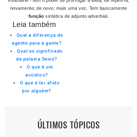
invariável - tem o poder de prorrogar a ideia, de repeti-la;
novamente; de novo; mais uma vez. Tem basicamente
função
sintática de adjunto adverbial.
Leia também
Qual a diferença de
agente para a gente?
Qual eo significado
da palavra Seixo?
O que é um
acústico?
O que é ter afeto
por alguém?
ÚLTIMOS TÓPICOS