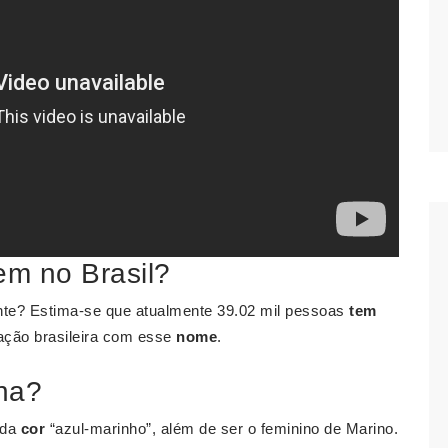
m no Brasil?
te? Estima-se que atualmente 39.02 mil pessoas
tem
ação brasileira com esse
nome
.
na?
 da
cor
“azul-marinho”, além de ser o feminino de Marino.