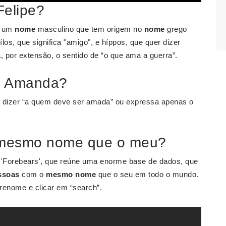
Felipe?
 um
nome
masculino que tem origem no
nome
grego
los, que significa "amigo", e híppos, que quer dizer
, por extensão, o sentido de “o que ama a guerra”.
e Amanda?
r dizer “a quem deve ser amada” ou expressa apenas o
 mesmo nome que o meu?
 'Forebears', que reúne uma enorme base de dados, que
ssoas
com o
mesmo nome
que o seu em todo o mundo.
brenome e clicar em “search”.