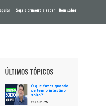
opular
Seja o primeiro a saber
Bom saber
ÚLTIMOS TÓPICOS
O que fazer quando
se tem o intestino
solto?
2022-01-25