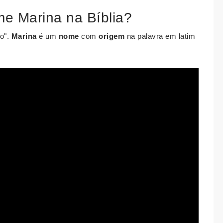
me Marina na Bíblia?
o".
Marina
é um
nome
com
origem
na palavra em latim