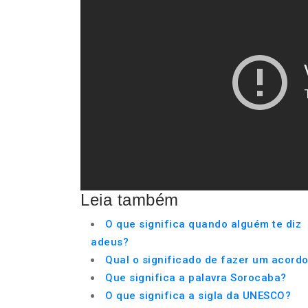
Leia também
O que significa quando alguém te diz
adeus?
Qual o significado de fazer um acord
Que significa a palavra Sorocaba?
O que significa a sigla da UNESCO?