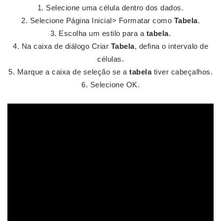
Selecione uma célula dentro dos dados.
Selecione Página Inicial> Formatar como
Tabela
.
Escolha um estilo para a
tabela
.
Na caixa de diálogo Criar
Tabela
, defina o intervalo de
células.
Marque a caixa de seleção se a
tabela
tiver cabeçalhos.
Selecione OK.