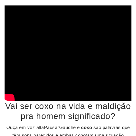
Vai ser coxo na vida e maldição
pra homem significado?
Ouça em voz altaPausarGauche e
coxo
são palavras que
têm sons parecidos e ambas conotam uma situação