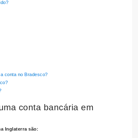
ido?
ma conta no Bradesco?
sco?
?
 uma conta bancária em
a Inglaterra são: