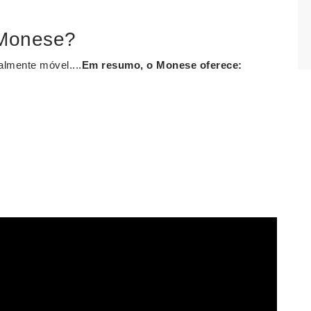
 Monese?
almente móvel....
Em resumo, o
Monese
oferece: