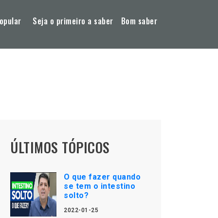
opular
Seja o primeiro a saber
Bom saber
ÚLTIMOS TÓPICOS
O que fazer quando
se tem o intestino
solto?
2022-01-25