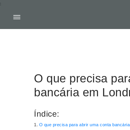
:
O que precisa par
bancária em Lond
Índice:
O que precisa para abrir uma conta bancári