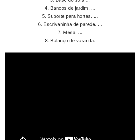
Bancos de jardim. ...
Suporte para hortas. ...
Escrivaninha de parede. ...
Mesa. ...
Balanço de varanda.