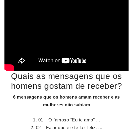
Quais as mensagens que os
homens gostam de receber?
6
mensagens que os homens
amam
receber
e as
mulheres não sabiam
01 – O famoso “Eu te amo” ...
02 – Falar que ele te faz feliz. ...