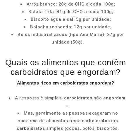
Arroz branco: 28g de CHO a cada 100g;
Batata frita: 41g de CHO a cada 100g;
Biscoito água e sal: 5g por unidade;
Bolacha recheada: 12g por unidade;
Bolos industrializados (tipo Ana Maria): 27g por
unidade (50g).
Quais os alimentos que contêm
carboidratos que engordam?
Alimentos ricos em
carboidratos engordam
?
A resposta é simples,
carboidratos
não
engordam
.
...
Mas, geralmente as pessoas exageram no
consumo de alimentos ricos
carboidratos
em
carboidratos
simples (doces, bolos, biscoitos,