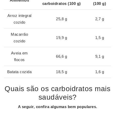
Alimentos
carboidratos
(100 g)
(100 g)
Arroz integral
25,8 g
2,7 g
cozido
Macarrão
19,9 g
1,5 g
cozido
Aveia em
66,6 g
9,1 g
flocos
Batata cozida
18,5 g
1,6 g
Quais são os carboidratos mais
saudáveis?
A seguir, confira algumas bem populares.