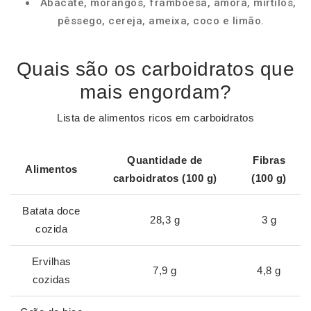
Abacate, morangos, framboesa, amora, mirtilos,
pêssego, cereja, ameixa, coco e limão.
Quais são os carboidratos que
mais engordam?
Lista de alimentos ricos em carboidratos
Quantidade de
Fibras
Alimentos
carboidratos
(100 g)
(100 g)
Batata doce
28,3 g
3 g
cozida
Ervilhas
7,9 g
4,8 g
cozidas