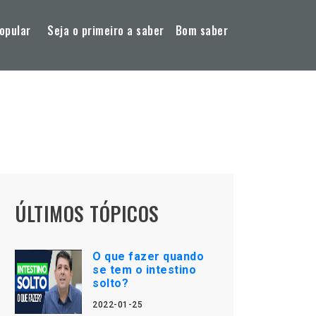
opular
Seja o primeiro a saber
Bom saber
ÚLTIMOS TÓPICOS
O que fazer quando
se tem o intestino
solto?
2022-01-25