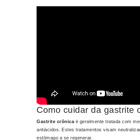
Como cuidar da gastrite 
Gastrite crônica
é geralmente tratada com med
antiácidos. Estes tratamentos visam neutraliz
estômago a se regenerar.