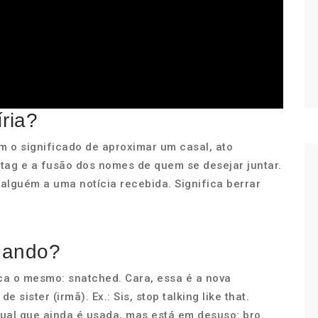
íria?
com o significado de aproximar um casal, ato
ag e a fusão dos nomes de quem se desejar juntar.
 alguém a uma notícia recebida. Significa berrar
egando?
ica o mesmo: snatched. Cara, essa é a nova
e sister (irmã). Ex.: Sis, stop talking like that.
igual que ainda é usada, mas está em desuso: bro.