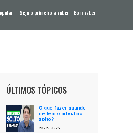
opular
Seja o primeiro a saber
Bom saber
ÚLTIMOS TÓPICOS
O que fazer quando
se tem o intestino
solto?
2022-01-25