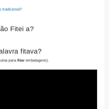
 tradicional?
ão Fitei a?
alavra fitava?
quina para
fitar
embalagens).