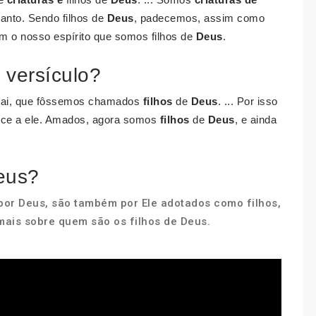
anto. Sendo filhos de
Deus
, padecemos, assim como
om o nosso espírito que somos filhos de
Deus
.
 versículo?
Pai, que fôssemos chamados
filhos
de
Deus
. ... Por isso
ece a ele. Amados, agora somos
filhos
de
Deus
, e ainda
eus?
por Deus, são também por Ele adotados como filhos,
mais sobre quem são os filhos de Deus.