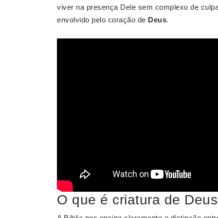
viver na presença Dele sem complexo de culpa
envolvido pelo coração de
Deus
.
O que é criatura de Deu
A Bíblia nos ensina claramente a distinção ent