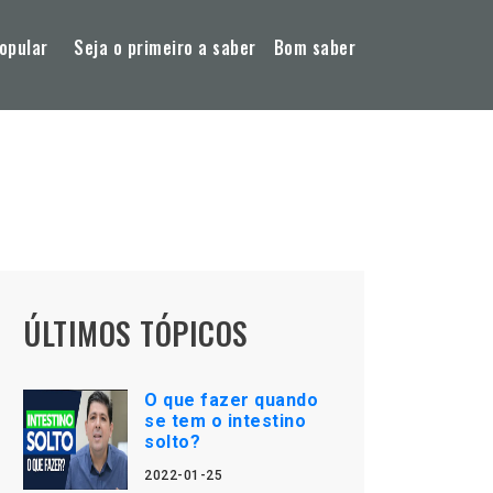
opular
Seja o primeiro a saber
Bom saber
ÚLTIMOS TÓPICOS
O que fazer quando
se tem o intestino
solto?
2022-01-25