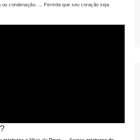
 ou condenação. ... Permita que seu coração seja
s?
re
criaturas e
filhos de
Deus
. ... Somos
criaturas de