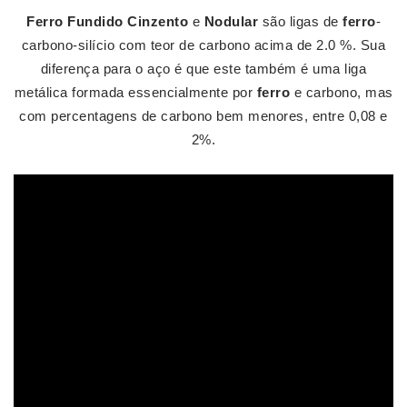
Ferro Fundido Cinzento
e
Nodular
são ligas de
ferro
-
carbono-silício com teor de carbono acima de 2.0 %. Sua
diferença para o aço é que este também é uma liga
metálica formada essencialmente por
ferro
e carbono, mas
com percentagens de carbono bem menores, entre 0,08 e
2%.