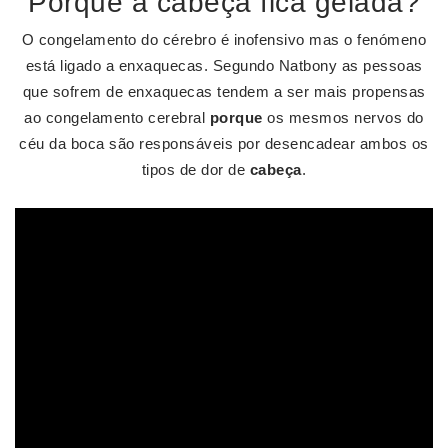
Porque a cabeça fica gelada?
O congelamento do cérebro é inofensivo mas o fenómeno
está ligado a enxaquecas. Segundo Natbony as pessoas
que sofrem de enxaquecas tendem a ser mais propensas
ao congelamento cerebral
porque
os mesmos nervos do
céu da boca são responsáveis por desencadear ambos os
tipos de dor de
cabeça
.