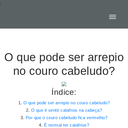
:
O que pode ser arrepio
no couro cabeludo?
Índice:
O que pode ser arrepio no couro cabeludo?
O que é sentir calafrios na cabeça?
Por que o couro cabeludo fica vermelho?
É normal ter calafrios?