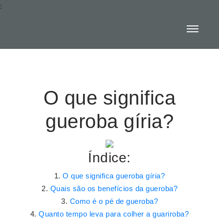
:
O que significa
gueroba gíria?
Índice:
O que significa gueroba gíria?
Quais são os benefícios da gueroba?
Como é o pé de gueroba?
Quanto tempo leva para colher a guariroba?