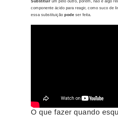
Substituir
um pelo outro, porém, não é algo r
componente ácido para reagir, como suco de 
essa substituição
pode
ser feita.
O que fazer quando esqu