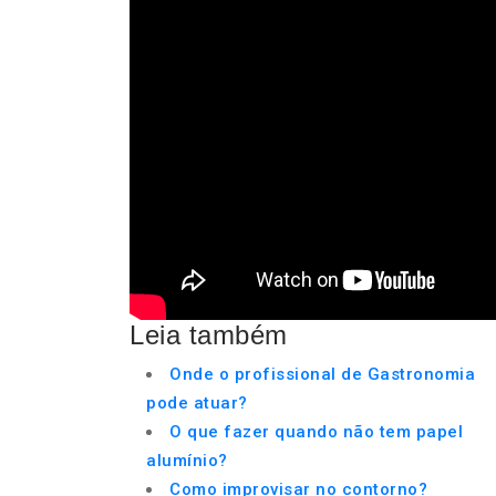
Leia também
Onde o profissional de Gastronomia
pode atuar?
O que fazer quando não tem papel
alumínio?
Como improvisar no contorno?