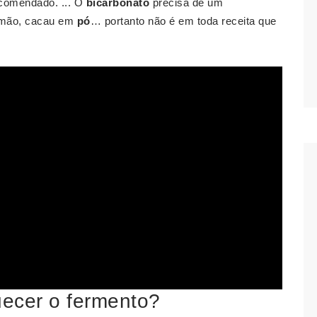
ecomendado. ... O
bicarbonato
precisa de um
limão, cacau em
pó
… portanto não é em toda receita que
ecer o fermento?