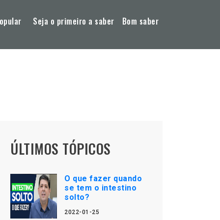
opular
Seja o primeiro a saber
Bom saber
ÚLTIMOS TÓPICOS
O que fazer quando
se tem o intestino
solto?
2022-01-25