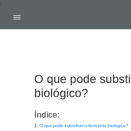
:
O que pode substi
biológico?
Índice:
O que pode substituir o fermento biológico?