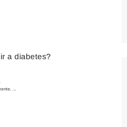
ir a diabetes?
.
ente. ...