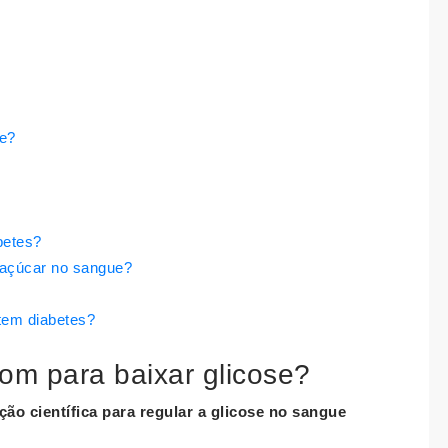
se?
betes?
 açúcar no sangue?
tem diabetes?
om para baixar glicose?
o científica para regular a
glicose
no sangue