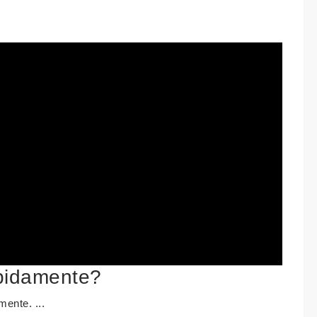
pidamente?
ente. ...