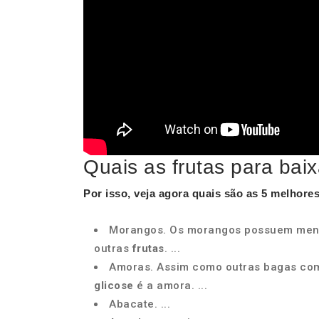
Quais as frutas para baix
Por isso, veja agora quais são as 5 melhore
Morangos. Os morangos possuem menos
outras
frutas
. ...
Amoras. Assim como outras bagas co
glicose
é a amora. ...
Abacate. ...