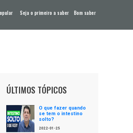
opular
Seja o primeiro a saber
Bom saber
ÚLTIMOS TÓPICOS
O que fazer quando
se tem o intestino
solto?
2022-01-25