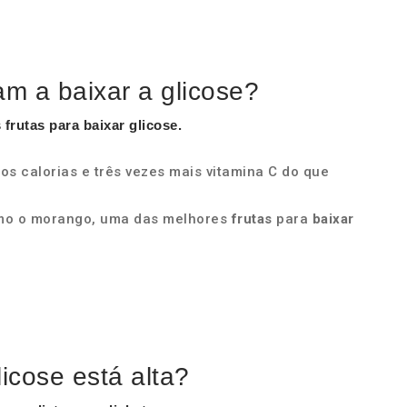
am a baixar a glicose?
s
frutas
para
baixar glicose
.
 calorias e três vezes mais vitamina C do que
mo o morango, uma das melhores
frutas
para
baixar
icose está alta?