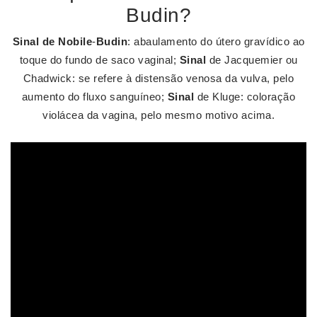
Budin?
Sinal de Nobile
-
Budin
: abaulamento do útero gravídico ao
toque do fundo de saco vaginal;
Sinal
de Jacquemier ou
Chadwick: se refere à distensão venosa da vulva, pelo
aumento do fluxo sanguíneo;
Sinal
de Kluge: coloração
violácea da vagina, pelo mesmo motivo acima.