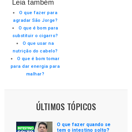
Leia também
O que fazer para
agradar São Jorge?
O que é bom para
substituir o cigarro?
O que usar na
nutrição do cabelo?
O que é bom tomar
para dar energia para
malhar?
ÚLTIMOS TÓPICOS
O que fazer quando se
tem o intestino solto?