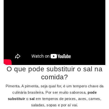
O que pode substituir o sal na
comida?
Pimenta. A pimenta, seja qual for, é um tempero chave da
culinária brasileira. Por ser muito saborosa,
pode
substituir
o
sal
em temperos de peixes, aves, carnes,
saladas, sopas e por aí vai.