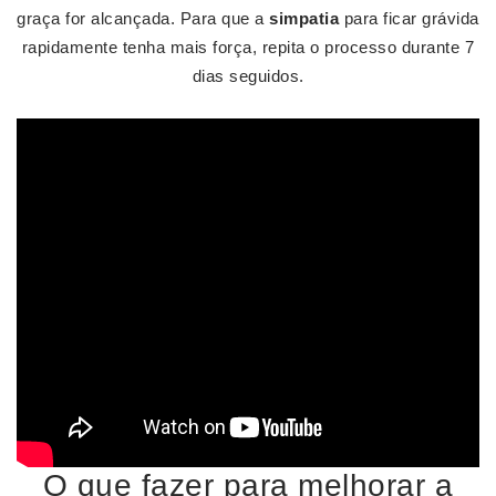
graça for alcançada. Para que a
simpatia
para ficar grávida
rapidamente tenha mais força, repita o processo durante 7
dias seguidos.
O que fazer para melhorar a