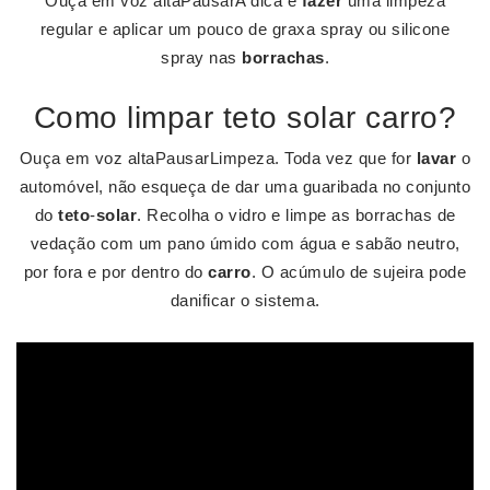
Ouça em voz altaPausarA dica é
fazer
uma limpeza
regular e aplicar um pouco de graxa spray ou silicone
spray nas
borrachas
.
Como limpar teto solar carro?
Ouça em voz altaPausarLimpeza. Toda vez que for
lavar
o
automóvel, não esqueça de dar uma guaribada no conjunto
do
teto
-
solar
. Recolha o vidro e limpe as borrachas de
vedação com um pano úmido com água e sabão neutro,
por fora e por dentro do
carro
. O acúmulo de sujeira pode
danificar o sistema.