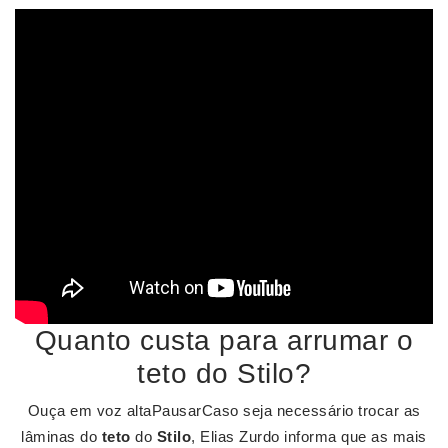
Quanto custa para arrumar o
teto do Stilo?
Ouça em voz altaPausarCaso seja necessário trocar as
lâminas do
teto
do
Stilo
, Elias Zurdo informa que as mais