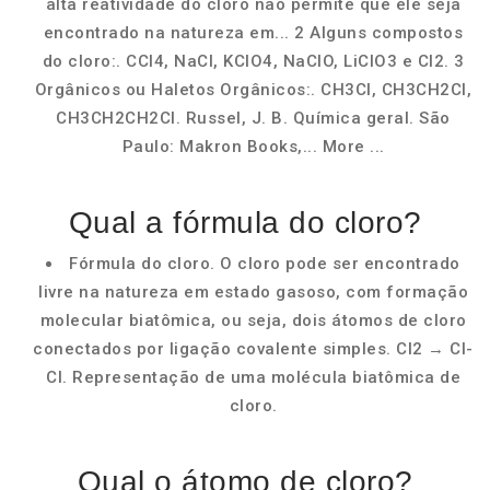
alta reatividade do cloro não permite que ele seja
encontrado na natureza em... 2 Alguns compostos
do cloro:. CCl4, NaCl, KClO4, NaClO, LiClO3 e Cl2. 3
Orgânicos ou Haletos Orgânicos:. CH3Cl, CH3CH2Cl,
CH3CH2CH2Cl. Russel, J. B. Química geral. São
Paulo: Makron Books,... More ...
Qual a fórmula do cloro?
Fórmula do cloro. O cloro pode ser encontrado
livre na natureza em estado gasoso, com formação
molecular biatômica, ou seja, dois átomos de cloro
conectados por ligação covalente simples. Cl2 → Cl-
Cl. Representação de uma molécula biatômica de
cloro.
Qual o átomo de cloro?