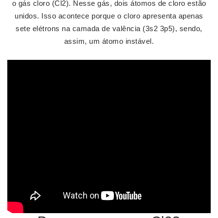
o gás cloro (Cl2). Nesse gás, dois átomos de cloro estão
unidos. Isso acontece porque o cloro apresenta apenas
sete elétrons na camada de valência (3s2 3p5), sendo,
assim, um átomo instável.