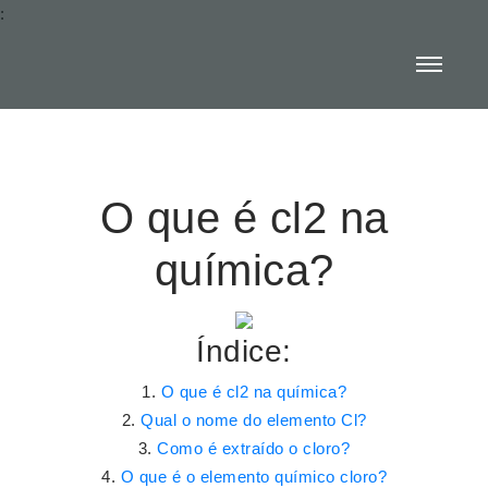
:
O que é cl2 na
química?
Índice:
O que é cl2 na química?
Qual o nome do elemento Cl?
Como é extraído o cloro?
O que é o elemento químico cloro?