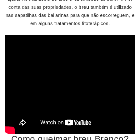
conta das suas propriedades, o
breu
também é utilizado
nas sapatilhas das bailarinas para que não escorreguem, e
em alguns tratamentos fitoterápicos.
Como queimar breu Branco?