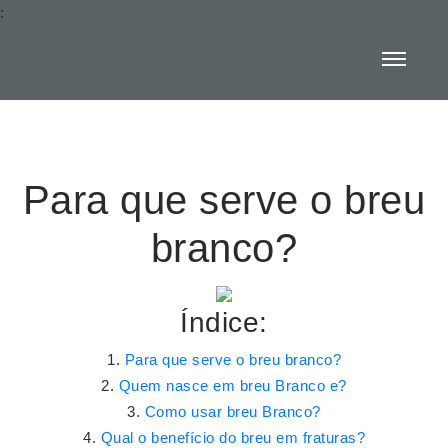
:
Para que serve o breu
branco?
Índice:
Para que serve o breu branco?
Quem nasce em breu Branco e?
Como usar breu Branco?
Qual o benefício do breu em fraturas?