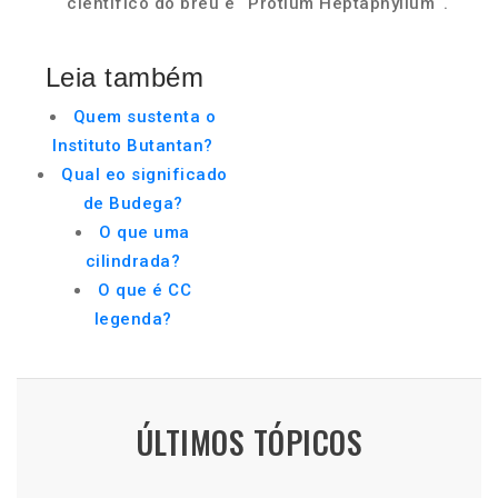
científico do breu é ¨Protium Heptaphyllum¨.
Leia também
Quem sustenta o
Instituto Butantan?
Qual eo significado
de Budega?
O que uma
cilindrada?
O que é CC
legenda?
ÚLTIMOS TÓPICOS