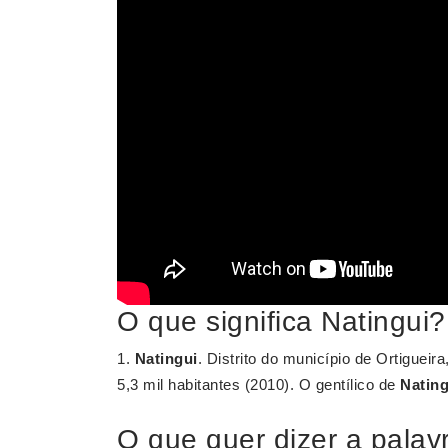
O que significa Natingui?
1.
Natingui
. Distrito do município de Ortiguei
5,3 mil habitantes (2010). O gentílico de
Nating
O que quer dizer a palav