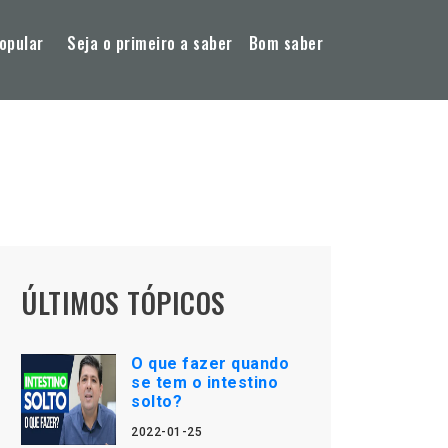
opular
Seja o primeiro a saber
Bom saber
ÚLTIMOS TÓPICOS
O que fazer quando
se tem o intestino
solto?
2022-01-25