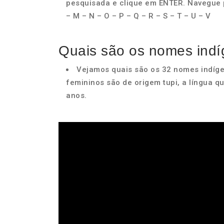
pesquisada e clique em ENTER. Navegue pel
– M – N – O – P – Q – R – S – T – U – V
Quais são os nomes indí
Vejamos quais são os 32 nomes indíge
femininos são de origem tupi, a língua q
anos.