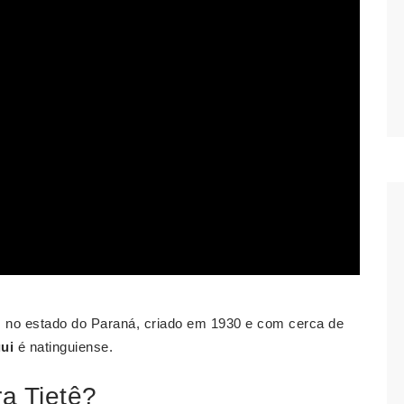
ra, no estado do Paraná, criado em 1930 e com cerca de
ui
é natinguiense.
ra Tietê?