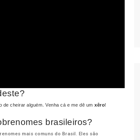
deste?
oso de cheirar alguém. Venha cá e me dê um
xêro
!
obrenomes brasileiros?
obrenomes mais comuns do Brasil. Eles são