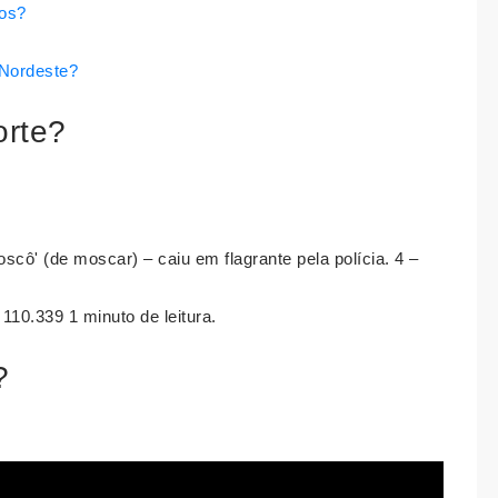
ros?
 Nordeste?
orte?
scô' (de moscar) – caiu em flagrante pela polícia. 4 –
110.339 1 minuto de leitura.
?