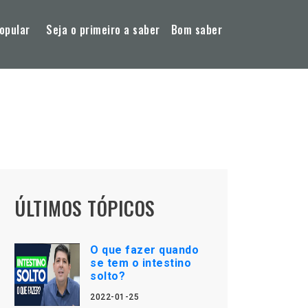
opular
Seja o primeiro a saber
Bom saber
ÚLTIMOS TÓPICOS
O que fazer quando
se tem o intestino
solto?
2022-01-25