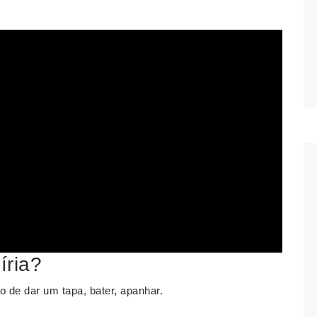
íria?
 de dar um tapa, bater, apanhar.