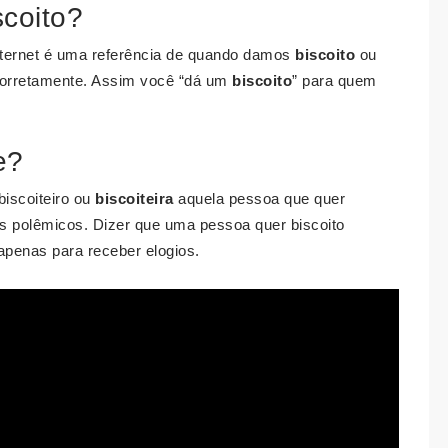
scoito?
nternet é uma referência de quando damos
biscoito
ou
corretamente. Assim você “dá um
biscoito
” para quem
e?
biscoiteiro ou
biscoiteira
aquela pessoa que quer
os polêmicos. Dizer que uma pessoa quer biscoito
 apenas para receber elogios.