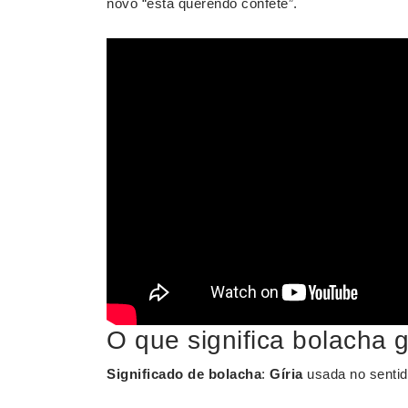
novo “está querendo confete”.
O que significa bolacha g
Significado de bolacha
:
Gíria
usada no sentido