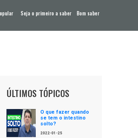
opular
Seja o primeiro a saber
Bom saber
ÚLTIMOS TÓPICOS
O que fazer quando
se tem o intestino
solto?
2022-01-25