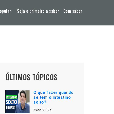
opular
Seja o primeiro a saber
Bom saber
ÚLTIMOS TÓPICOS
O que fazer quando
se tem o intestino
solto?
2022-01-25