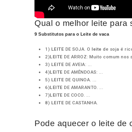
Qual o melhor leite para s
9 Substitutos para o
Leite de vaca
1)
LEITE
DE SOJA. O
leite
de soja é rico
2)
LEITE
DE ARROZ: Muito comum nos su
3)
LEITE
DE AVEIA: ...
4)
LEITE
DE AMÊNDOAS: ...
5)
LEITE
DE QUINOA. ...
6)
LEITE
DE AMARANTO. ...
7)
LEITE
DE COCO. ...
8)
LEITE
DE CASTANHA.
Pode aquecer o leite de 