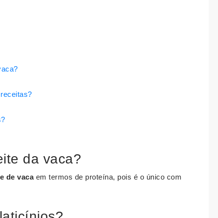
 vaca?
 receitas?
s?
eite da vaca?
te de vaca
em termos de proteína, pois é o único com
laticínios?