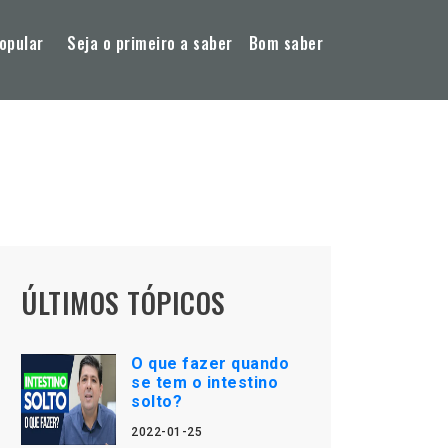
opular
Seja o primeiro a saber
Bom saber
ÚLTIMOS TÓPICOS
O que fazer quando
se tem o intestino
solto?
2022-01-25