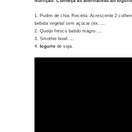
Nutrição: Conheça as alternativas ao
iogurt
Pudim de chia. Receita: Acrescente 2 colhe
bebida vegetal sem açúcar (ex. ...
Queijo fresco batido magro. ...
Smothie bowl. ...
Iogurte
de soja.