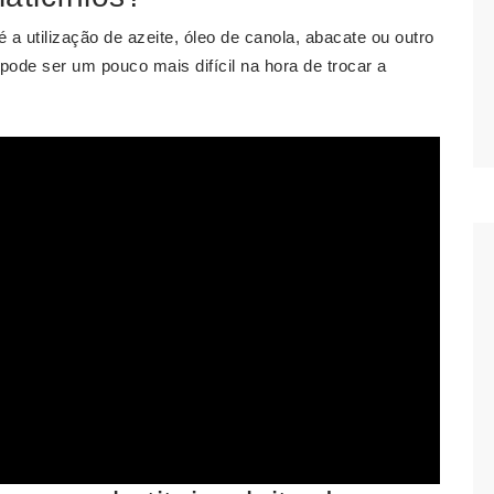
 a utilização de azeite, óleo de canola, abacate ou outro
pode ser um pouco mais difícil na hora de trocar a