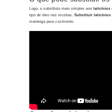
Logo, o substituto mais simples aos
laticínios
é
tipo de óleo nas receitas.
Substituir laticínios
manteiga para cozimento.