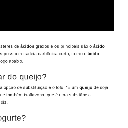
ésteres de
ácidos
graxos e os principais são o
ácido
s possuem cadeia carbônica curta, como o
ácido
logo abaixo.
r do queijo?
a opção de substituição é o tofu. “É um
queijo
de soja
is e também isoflavona, que é uma substância
diz.
ogurte?