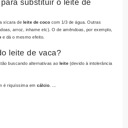
para substituir o leite de
a xícara de
leite de coco
com 1/3 de água. Outras
ndoas, arroz, inhame etc). O de amêndoas, por exemplo,
o
e dá o mesmo efeito.
do leite de vaca?
stão buscando alternativas ao
leite
(devido à intolerância
m é riquíssima em
cálcio
. ...