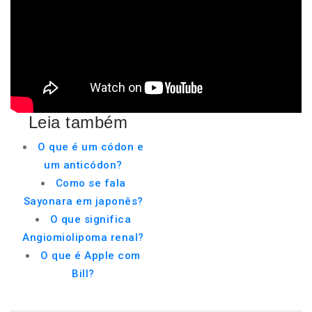
Leia também
O que é um códon e
um anticódon?
Como se fala
Sayonara em japonês?
O que significa
Angiomiolipoma renal?
O que é Apple com
Bill?