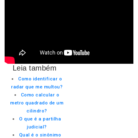
Leia também
Como identificar o
radar que me multou?
Como calcular o
metro quadrado de um
cilindro?
O que é a partilha
judicial?
Qual é o sinônimo