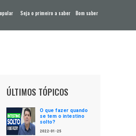
opular
Seja o primeiro a saber
Bom saber
ÚLTIMOS TÓPICOS
O que fazer quando
se tem o intestino
solto?
2022-01-25