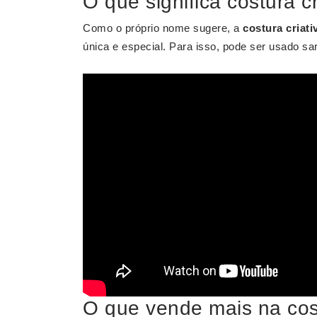
O que significa costura cr
Como o próprio nome sugere, a
costura criati
única e especial. Para isso, pode ser usado sar
O que vende mais na cost