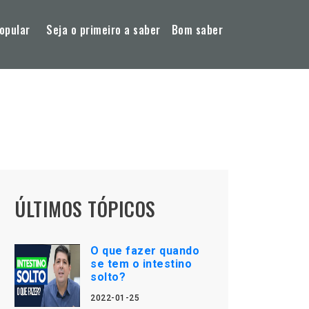
opular
Seja o primeiro a saber
Bom saber
ÚLTIMOS TÓPICOS
O que fazer quando
se tem o intestino
solto?
2022-01-25