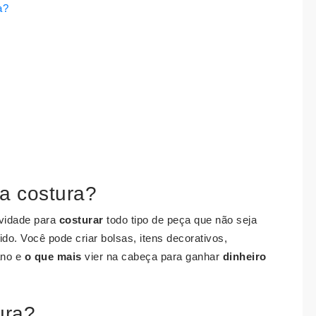
a?
a costura?
tividade para
costurar
todo tipo de peça que não seja
cido. Você pode criar bolsas, itens decorativos,
ano e
o que mais
vier na cabeça para ganhar
dinheiro
ura?