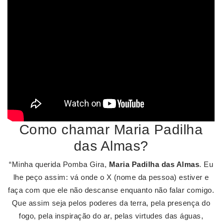
Como chamar Maria Padilha
das Almas?
“Minha querida Pomba Gira,
Maria Padilha das Almas
. Eu
lhe peço assim: vá onde o X (nome da pessoa) estiver e
faça com que ele não descanse enquanto não falar comigo.
Que assim seja pelos poderes da terra, pela presença do
fogo, pela inspiração do ar, pelas virtudes das águas,