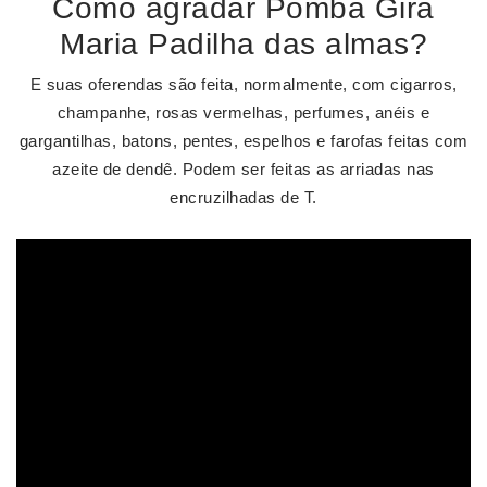
Como agradar Pomba Gira
Maria Padilha das almas?
E suas oferendas são feita, normalmente, com cigarros,
champanhe, rosas vermelhas, perfumes, anéis e
gargantilhas, batons, pentes, espelhos e farofas feitas com
azeite de dendê. Podem ser feitas as arriadas nas
encruzilhadas de T.