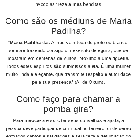
invoco as treze
almas
benditas.
Como são os médiuns de Maria
Padilha?
“
Maria Padilha
das Almas vem toda de preto ou branco,
sempre trazendo consigo um exército de eguns, que se
mostram em centenas de vultos, próximo à uma figueira.
Todos estes espíritos
são
submissos a ela.
É
uma mulher
muito linda
e
elegante, que transmite respeito
e
autoridade
pela sua presença” (A. de Oxum).
Como faço para chamar a
pomba gira?
Para
invoca
-la e solicitar seus conselhos e ajuda, a
pessoa deve participar de um ritual no terreiro, onde serão
entoados cantos e saudações e será feita a defumação do